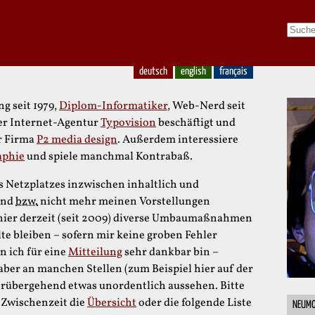
deutsch
english
français
ng seit 1979,
Diplom-Informatiker
, Web-Nerd seit
er Internet-Agentur
Typovision
beschäftigt und
r Firma
P2 media design
. Außerdem interessiere
aphie
und spiele manchmal Kontrabaß.
s Netzplatzes inzwischen inhaltlich und
sind
bzw.
nicht mehr meinen Vorstellungen
 hier derzeit (seit 2009) diverse Umbaumaßnahmen
lte bleiben – sofern mir keine groben Fehler
n ich für eine
Mitteilung
sehr dankbar bin –
 aber an manchen Stellen (zum Beispiel hier auf der
vorübergehend etwas unordentlich aussehen. Bitte
 Zwischenzeit die
Übersicht
oder die folgende Liste
NEUMO