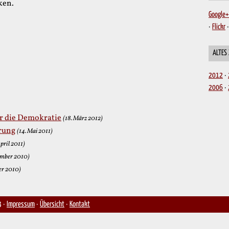
ken.
Google+
Flickr
ALTES
2012
2006
ür die Demokratie
(18. März 2012)
rung
(14. Mai 2011)
April 2011)
ember 2010)
er 2010)
3 ·
Impressum
·
Übersicht
·
Kontakt