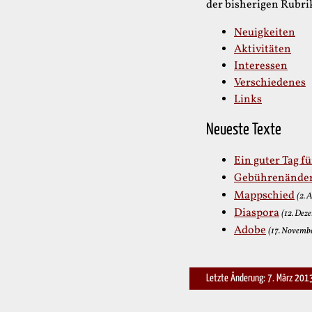
der bisherigen Rubri
Neuigkeiten
Aktivitäten
Interessen
Verschiedenes
Links
Neueste Texte
Ein guter Tag f
Gebührenände
Mappschied
(2. 
Diaspora
(12. Dez
Adobe
(17. Novemb
Letzte Änderung: 7. März 201