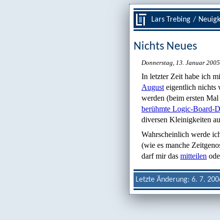
Lars Trebing
/
Neuigk
Nichts Neues
Donnerstag, 13. Januar 2005
In letzter Zeit habe ich 
August
eigentlich nichts
werden (beim ersten Mal 
berühmte Logic-Board-D
diversen Kleinigkeiten au
Wahrscheinlich werde ich
(wie es manche Zeitgeno
darf mir das
mitteilen
oder
Letzte Änderung: 6. 7. 200