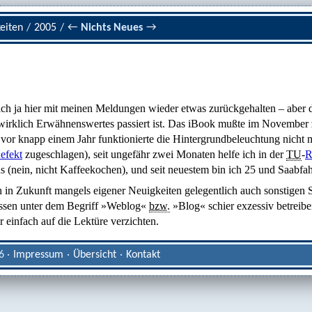
eiten
/
2005
/
←
Nichts Neues
→
mich ja hier mit meinen Meldungen wieder etwas zurückgehalten – aber d
 wirklich Erwähnenswertes passiert ist. Das iBook mußte im November 
vor knapp einem Jahr funktionierte die Hintergrundbeleuchtung nicht m
efekt
zugeschlagen), seit ungefähr zwei Monaten helfe ich in der
TU
-
R
s (nein, nicht Kaffeekochen), und seit neuestem bin ich 25 und Saabfah
 in Zukunft mangels eigener Neuigkeiten gelegentlich auch sonstigen 
ssen unter dem Begriff »Weblog«
bzw.
»Blog« schier exzessiv betreiben
 einfach auf die Lektüre verzichten.
6 ·
Impressum
·
Übersicht
·
Kontakt